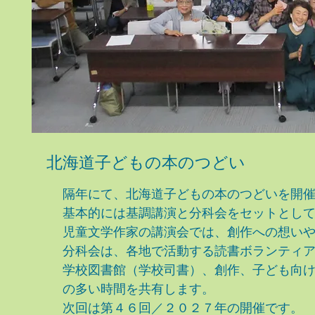
北海道子どもの本のつどい
隔年にて、北海道子どもの本のつどいを開
基本的には基調講演と分科会をセットとし
児童文学作家の講演会では、創作への想い
分科会は、各地で活動する読書ボランティ
学校図書館（学校司書）、創作、子ども向
の多い時間を
共有します。
次回は第４６回／２０２７年の開催です。