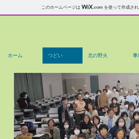
このホームページは
.com
を使って作成され
ホーム
つどい
北の野火
事